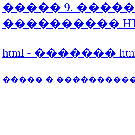
����� 9. ����
���������� HT
html - ������� htm
����� � ���������