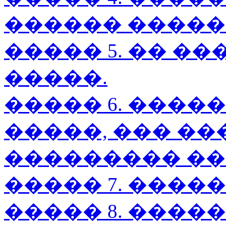
������ �����
����� 5. �� ��
�����.
����� 6. ����
�����, ��� �
��������� ��
����� 7. �����
����� 8. �����