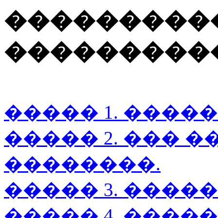
���������
����������
����� 1. ����
����� 2. ��� �
��������.
����� 3. ����
����� 4. ���